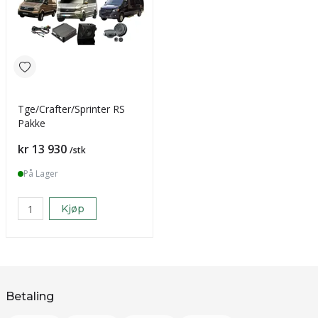
Tge/Crafter/Sprinter RS
Pakke
Pris
kr 13 930
/stk
På Lager
Kjøp
Betaling