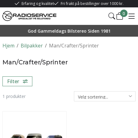
Erfaring og kvalitet
Fri frakt på bestillinger over 1000 kr.
0
God Gammeldags Bilstereo Siden 1981
Hjem
/
Bilpakker
/
Man/Crafter/Sprinter
Man/Crafter/Sprinter
Filter
1
produkter