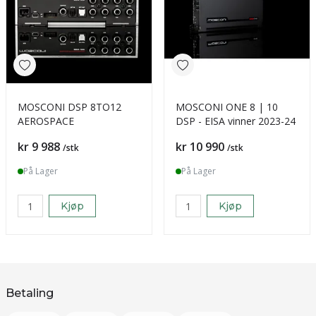
MOSCONI DSP 8TO12
MOSCONI ONE 8 | 10
AEROSPACE
DSP - EISA vinner 2023-24
Pris
Pris
kr 9 988
kr 10 990
/stk
/stk
På Lager
På Lager
Kjøp
Kjøp
Betaling