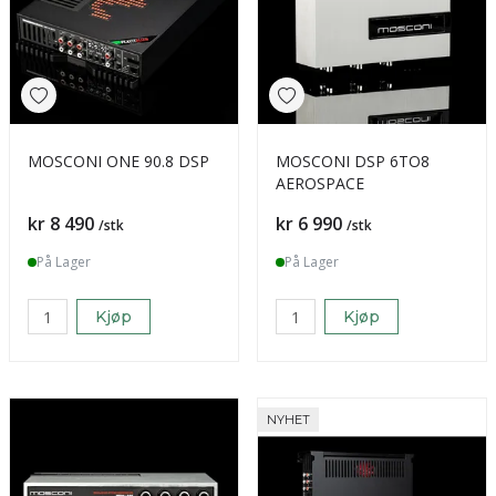
MOSCONI ONE 90.8 DSP
MOSCONI DSP 6TO8
AEROSPACE
Pris
Pris
kr 8 490
kr 6 990
/stk
/stk
På Lager
På Lager
Kjøp
Kjøp
NYHET