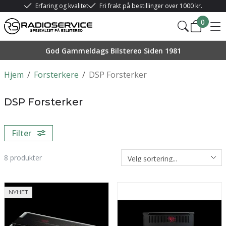
Erfaring og kvalitet
Fri frakt på bestillinger over 1000 kr.
0
God Gammeldags Bilstereo Siden 1981
Hjem
/
Forsterkere
/
DSP Forsterker
DSP Forsterker
Filter
8
produkter
NYHET