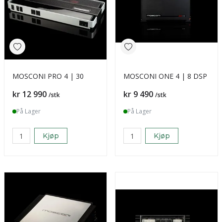
MOSCONI PRO 4 | 30
MOSCONI ONE 4 | 8 DSP
Pris
Pris
kr 12 990
kr 9 490
/stk
/stk
På Lager
På Lager
Kjøp
Kjøp