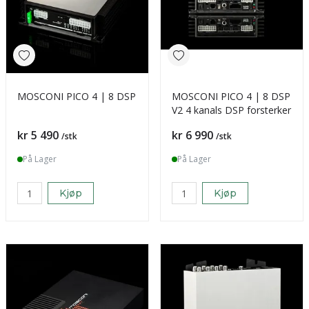
MOSCONI PICO 4 | 8 DSP
MOSCONI PICO 4 | 8 DSP
V2 4 kanals DSP forsterker
Pris
Pris
kr 5 490
kr 6 990
/stk
/stk
På Lager
På Lager
Kjøp
Kjøp