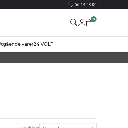
56 14 23 00
0
Mine sider
tgående varer
24 VOLT
1
produkter