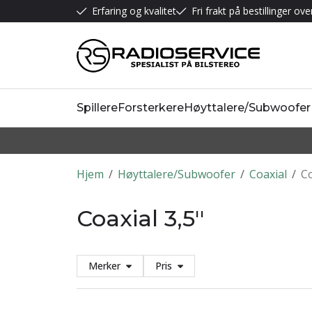
Erfaring og kvalitet
Fri frakt på bestillinger ove
Spillere
Forsterkere
Høyttalere/Subwoofer
Hjem
/
Høyttalere/Subwoofer
/
Coaxial
/
Co
Coaxial 3,5''
Merker
Pris