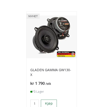
NYHET
GLADEN GAMMA GW130-
X
Pris
kr 1 790
/stk
På Lager
Kjøp