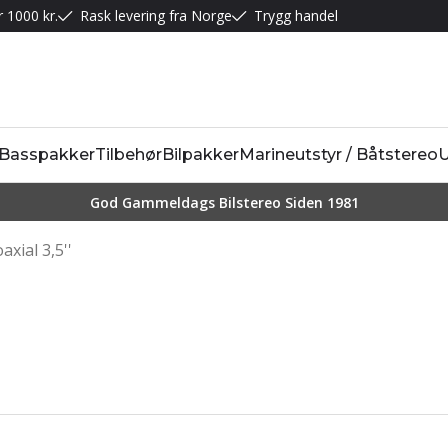
r 1000 kr.
Rask levering fra Norge
Trygg handel
Basspakker
Tilbehør
Bilpakker
Marineutstyr / Båtstereo
U
God Gammeldags Bilstereo Siden 1981
axial 3,5''