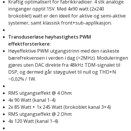
Kraftig optimalisert for fabrikkradioer. 4 stk analoge
innganger opptil 15V. Med 4x90 watt (2x240
brokoblet) watt er den ideell for aktive og semi-aktive
systemer, samt klassisk front+sub-applikasjon.
Transduserløse høyhastighets PWM
effektforsterkere:
Høyeffektive PWM utgangstrinn med den raskeste
bærefrekvensen i verden i dag (>2MHz). Moduleringen
gjøres uten DAC direkte fra 48kHz TDM-signalet til
DSP, og dermed går støygulvet til null og THD+N
~0,02% / 1W.
RMS utgangseffekt @ 4 Ohm:
4x 90 Watt (kanal 1-4)
2x 85 Watt + 1x 245 Watt (brokoblet kanal 3+4)
RMS utgangseffekt @ 2 Ohm:
4x 120 Watt (kanal 1-4)