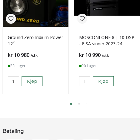
Ground Zero Iridium Power
MOSCONI ONE 8 | 10 DSP
12``
- EISA vinner 2023-24
Pris
Pris
kr 10 980
kr 10 990
/stk
/stk
På Lager
På Lager
Kjøp
Kjøp
Betaling