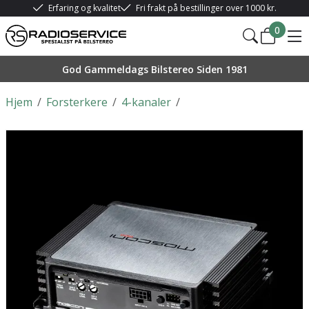
Erfaring og kvalitet
Fri frakt på bestillinger over 1000 kr.
0
God Gammeldags Bilstereo Siden 1981
Hjem
/
Forsterkere
/
4-kanaler
/