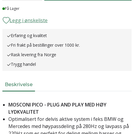
Lager
På Lager
Legg i ønskeliste
Erfaring og kvalitet
Fri frakt på bestillinger over 1000 kr.
Rask levering fra Norge
Trygg handel
Beskrivelse
MOSCONI PICO - PLUG AND PLAY MED HØY
LYDKVALITET
Optimalisert for delvis aktive system i feks BMW og
Mercedes med høypassdeling på 280Hz og lavpass på
220Hz som er perfekt for deling mellom basser og