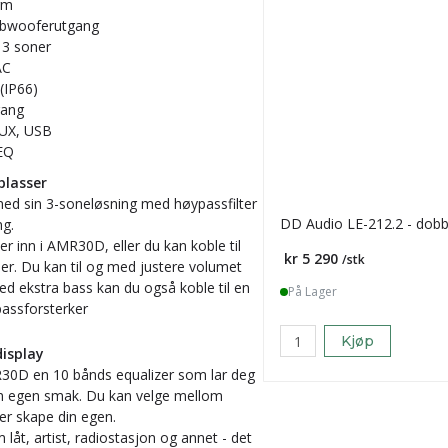
rm
subwooferutgang
l 3 soner
AC
(IP66)
ang
AUX, USB
EQ
 plasser
med sin 3-soneløsning med høypassfilter
DD Audio LE-212.2 - dob
ng.
r inn i AMR30D, eller du kan koble til
Pris
kr 5 290
/stk
ner. Du kan til og med justere volumet
med ekstra bass kan du også koble til en
På Lager
bassforsterker
Kjøp
display
MR30D en 10 bånds equalizer som lar deg
din egen smak. Du kan velge mellom
ller skape din egen.
låt, artist, radiostasjon og annet - det