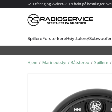
Erfaring og kvalitet
Fri frakt på bestillinger ove
Spillere
Forsterkere
Høyttalere/Subwoofer
Hjem
/
Marineutstyr / Båtstereo
/
Spillere
/