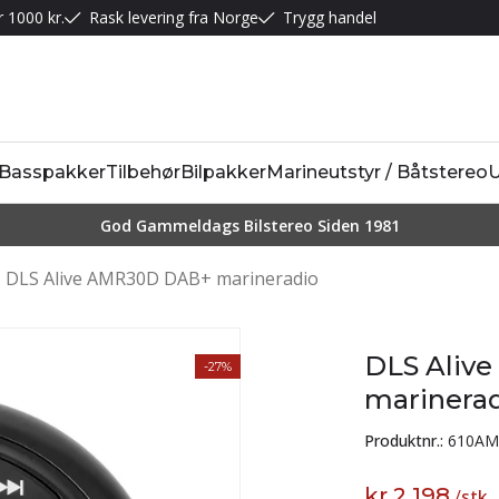
r 1000 kr.
Rask levering fra Norge
Trygg handel
Basspakker
Tilbehør
Bilpakker
Marineutstyr / Båtstereo
U
God Gammeldags Bilstereo Siden 1981
DLS Alive AMR30D DAB+ marineradio
DLS Aliv
-27%
marinera
Produktnr.:
610AM
kr 2 198
/
stk