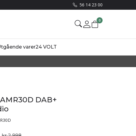
56 14 23 00
0
Mine sider
tgående varer
24 VOLT
e AMR30D DAB+
dio
R30D
kr 2 998