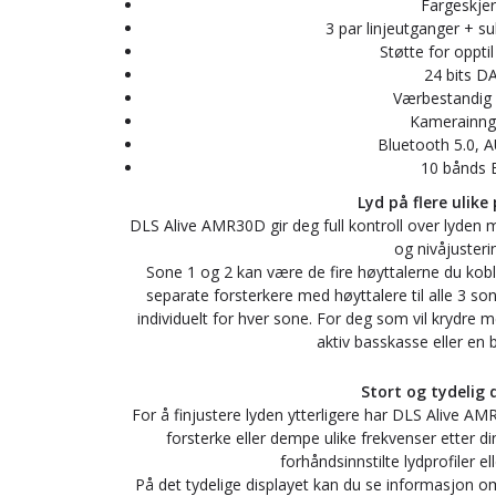
Fargeskje
3 par linjeutganger + 
Støtte for oppti
24 bits D
Værbestandig 
Kamerainng
Bluetooth 5.0, 
10 bånds 
Lyd på flere ulike
DLS Alive AMR30D gir deg full kontroll over lyden 
og nivåjusteri
Sone 1 og 2 kan være de fire høyttalerne du koble
separate forsterkere med høyttalere til alle 3 so
individuelt for hver sone. For deg som vil krydre 
aktiv basskasse eller en 
Stort og tydelig 
For å finjustere lyden ytterligere har DLS Alive A
forsterke eller dempe ulike frekvenser etter 
forhåndsinnstilte lydprofiler e
På det tydelige displayet kan du se informasjon om 