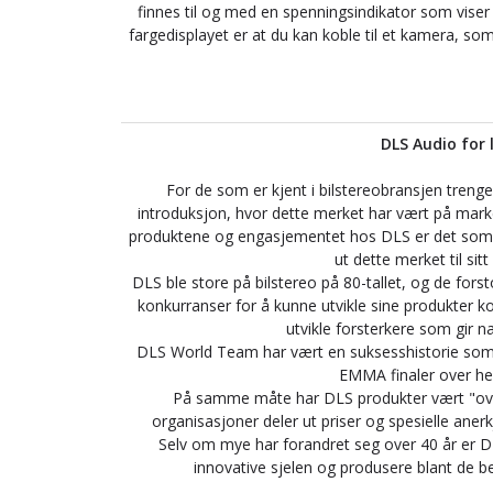
finnes til og med en spenningsindikator som viser
fargedisplayet er at du kan koble til et kamera, som
DLS Audio for l
For de som er kjent i bilstereobransjen tren
introduksjon, hvor dette merket har vært på marked
produktene og engasjementet hos DLS er det som ha
ut dette merket til sit
DLS ble store på bilstereo på 80-tallet, og de forsto
konkurranser for å kunne utvikle sine produkter ko
utvikle forsterkere som gir n
DLS World Team har vært en suksesshistorie som h
EMMA finaler over he
På samme måte har DLS produkter vært "ove
organisasjoner deler ut priser og spesielle ane
Selv om mye har forandret seg over 40 år er DL
innovative sjelen og produsere blant de b