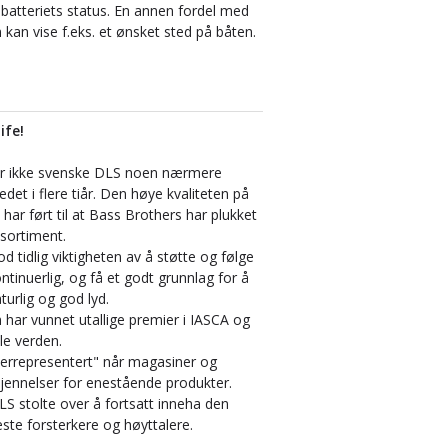
 batteriets status. En annen fordel med
 kan vise f.eks. et ønsket sted på båten.
ife!
ger ikke svenske DLS noen nærmere
et i flere tiår. Den høye kvaliteten på
r ført til at Bass Brothers har plukket
t sortiment.
d tidlig viktigheten av å støtte og følge
ntinuerlig, og få et godt grunnlag for å
aturlig og god lyd.
ar vunnet utallige premier i IASCA og
le verden.
rrepresentert" når magasiner og
rkjennelser for enestående produkter.
S stolte over å fortsatt inneha den
este forsterkere og høyttalere.