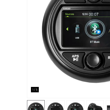
1
/
5