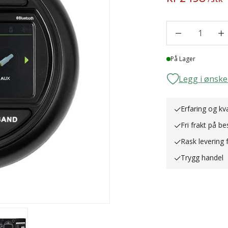
1
Lager
På Lager
Legg i ønske
Erfaring og kva
Fri frakt på be
Rask levering 
Trygg handel