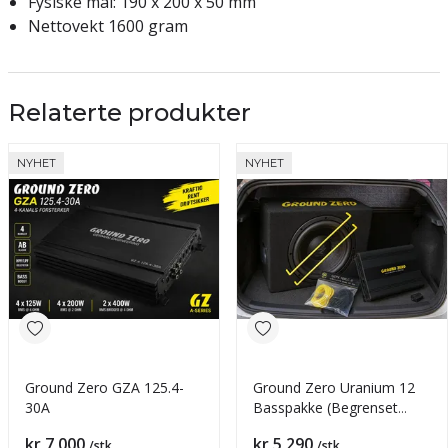
Fysiske mål: 190 x 200 x 50 mm
Nettovekt 1600 gram
Relaterte produkter
NYHET
NYHET
Ground Zero GZA 125.4-
Ground Zero Uranium 12
30A
Basspakke (Begrenset
antall)
Pris
Pris
kr 7 000
kr 5 290
/stk
/stk